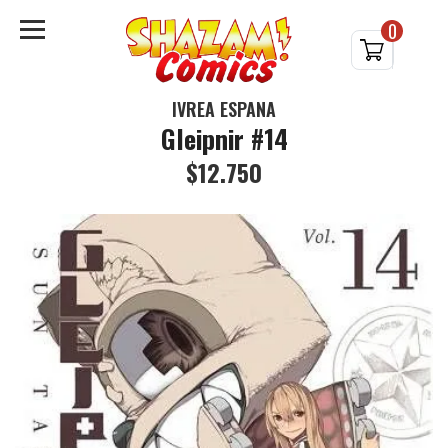
0
IVREA ESPAÑA
Gleipnir #14
$12.750