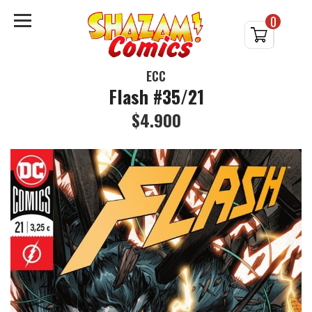
0
ECC
Flash #35/21
$4.900