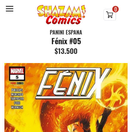
0
PANINI ESPAÑA
Fénix #05
$13.500