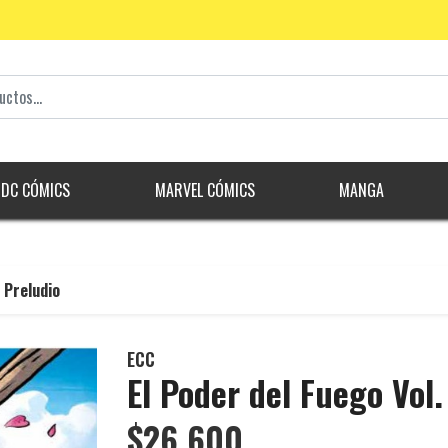
DC CÓMICS
MARVEL CÓMICS
MANGA
: Preludio
ECC
El Poder del Fuego Vol.
$26.600