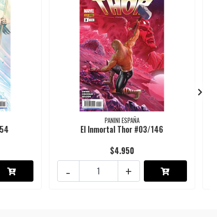
PANINI ESPAÑA
154
El Inmortal Thor #03/146
$4.950
-
+