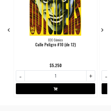
ECC Cómics
Calle Peligro #10 (de 12)
$5.250
-
+
-