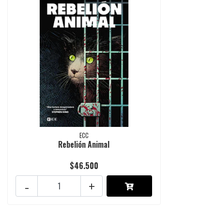
ECC
Rebelión Animal
$46.500
-
+