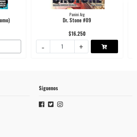
Panini Arg
Tomo)
Dr. Stone #09
$16.250
-
+
Síguenos