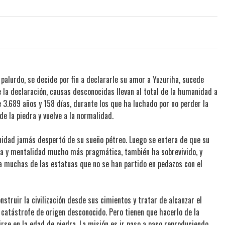
o palurdo, se decide por fin a declararle su amor a Yuzuriha, sucede
e la declaración, causas desconocidas llevan al total de la humanidad a
3.689 años y 158 días, durante los que ha luchado por no perder la
e la piedra y vuelve a la normalidad.
nidad jamás despertó de su sueño pétreo. Luego se entera de que su
ica y mentalidad mucho más pragmática, también ha sobrevivido, y
 a muchas de las estatuas que no se han partido en pedazos con el
struir la civilización desde sus cimientos y tratar de alcanzar el
 catástrofe de origen desconocido. Pero tienen que hacerlo de la
se en la edad de piedra. La misión es ir paso a paso reproduciendo