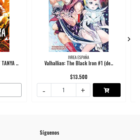
IVREA ESPAÑA
 TANYA ..
Valhallian: The Black Iron #1 (de..
$13.500
-
+
Síguenos