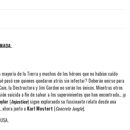
MADA.
 la mayoría de la Tierra y muchos de los héroes que no habían caído
¿qué pasó con quienes quedaron atrás sin infectar? Deberán unirse para
Cain, la Destructora y Jim Gordon no serán los únicos. Mientras otros
n suicida a fin de salvar a los supervivientes que han encontrado... ¡y
aylor
(
Injustice
) sigue explorando su fascinante relato desde una
n, ahora junto a
Karl Mostert
(
Concrete Jungle
).
 USA.