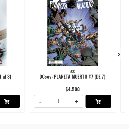
ECC
 al 3)
DCsos: PLANETA MUERTO #7 (DE 7)
$4.500
-
+