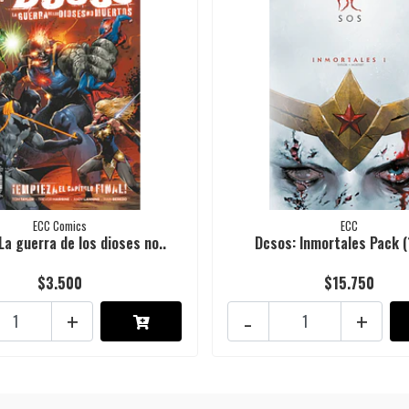
ECC Comics
ECC
La guerra de los dioses no..
Dcsos: Inmortales Pack (1
$3.500
$15.750
+
-
+