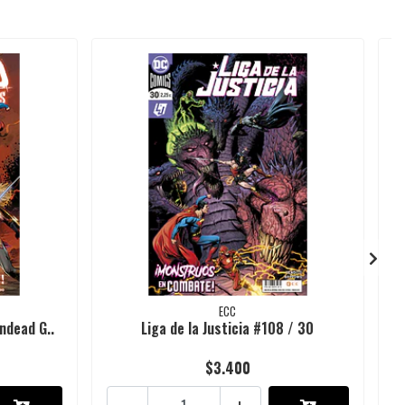
ECC
ndead G..
Liga de la Justicia #108 / 30
$3.400