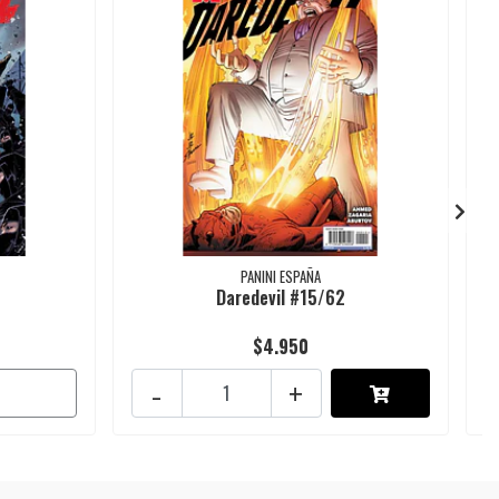
PANINI ESPAÑA
Daredevil #15/62
$4.950
-
+