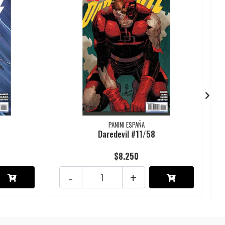
PANINI ESPAÑA
Daredevil #11/58
$8.250
-
+