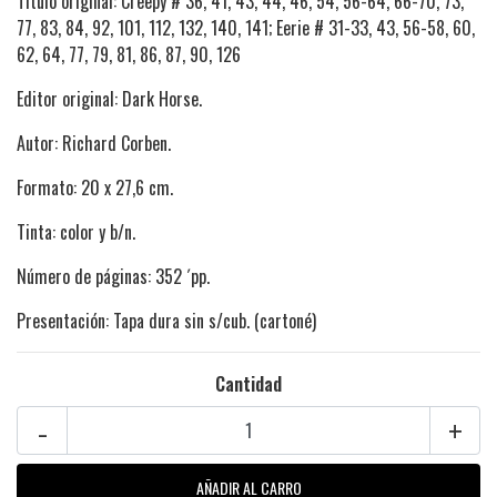
Título original: Creepy # 36, 41, 43, 44, 46, 54, 56-64, 66-70, 73,
77, 83, 84, 92, 101, 112, 132, 140, 141; Eerie # 31-33, 43, 56-58, 60,
62, 64, 77, 79, 81, 86, 87, 90, 126
Editor original: Dark Horse.
Autor: Richard Corben.
Formato: 20 x 27,6 cm.
Tinta: color y b/n.
Número de páginas: 352 ´pp.
Presentación: Tapa dura sin s/cub. (cartoné)
Cantidad
-
+