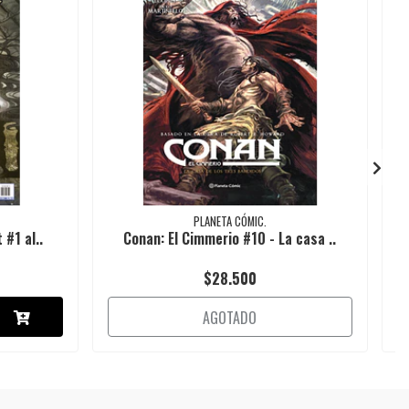
PLANETA CÓMIC.
 #1 al..
Conan: El Cimmerio #10 - La casa ..
F
$28.500
AGOTADO