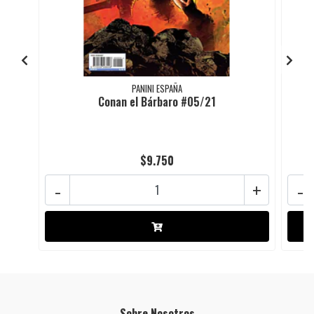
PANINI ESPAÑA
Conan el Bárbaro #05/21
$9.750
-
+
-
Sobre Nosotros