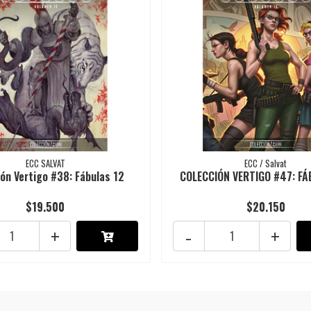
ECC SALVAT
ECC / Salvat
ón Vertigo #38: Fábulas 12
COLECCIÓN VERTIGO #47: FÁ
$19.500
$20.150
+
-
+