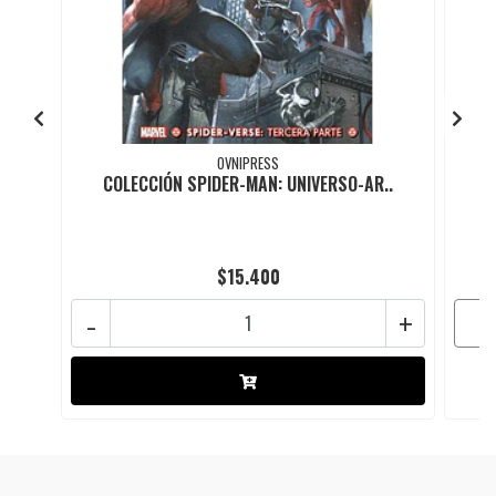
OVNIPRESS
COLECCIÓN SPIDER-MAN: UNIVERSO-AR..
C
$15.400
-
+