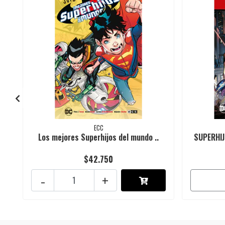
ECC
Los mejores Superhijos del mundo ..
SUPERHIJ
$42.750
-
+