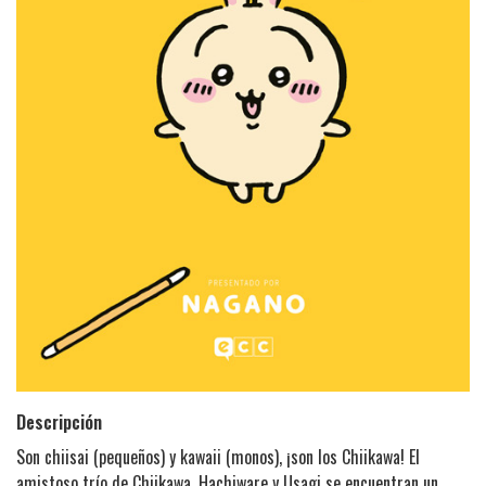
Descripción
Son chiisai (pequeños) y kawaii (monos), ¡son los Chiikawa! El
amistoso trío de Chiikawa, Hachiware y Usagi se encuentran un