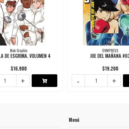
Mab Graphic
OVNIPRESS
LA DE ESGRIMA. VOLUMEN 4
JOE DEL MAÑANA #0
$16.900
$19.200
+
-
+
Menú