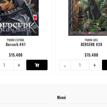
PANINI ESPAÑA
PANINI ARG
Berserk #41
BERSERK #39
$15.400
$15.400
+
-
+
Menú