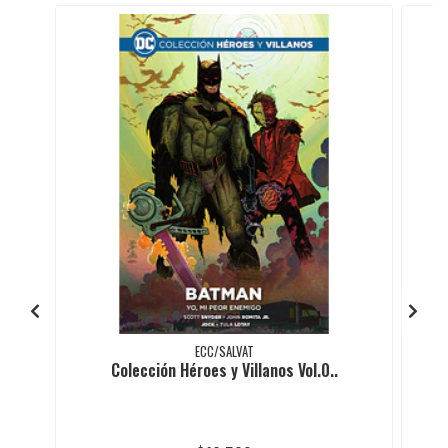
ECC/SALVAT
Colección Héroes y Villanos Vol.0..
L