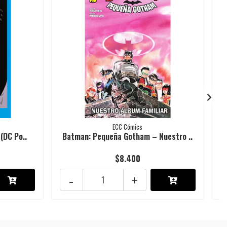
ECC Cómics
(DC Po..
Batman: Pequeña Gotham – Nuestro ..
$8.400
-
+