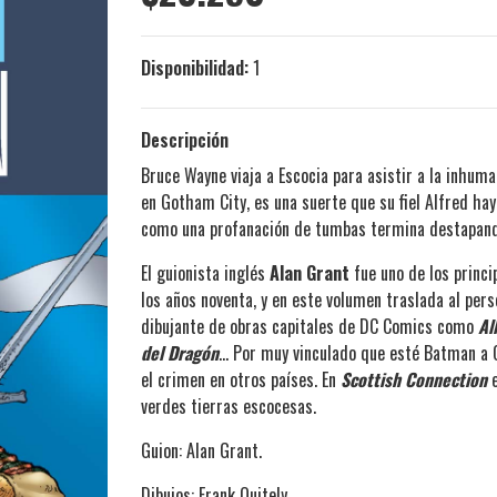
Disponibilidad:
1
Descripción
Bruce Wayne viaja a Escocia para asistir a la inhum
en Gotham City, es una suerte que su fiel Alfred ha
como una profanación de tumbas termina destapando
El guionista inglés
Alan Grant
fue uno de los princ
los años noventa, y en este volumen traslada al pe
dibujante de obras capitales de DC Comics como
Al
del Dragón
... Por muy vinculado que esté Batman a
el crimen en otros países. En
Scottish Connection
e
verdes tierras escocesas.
Guion: Alan Grant.
Dibujos: Frank Quitely.