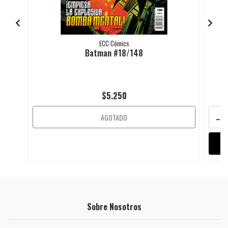
ECC Cómics
Batman #18/148
D
$5.250
-
AGOTADO
Sobre Nosotros