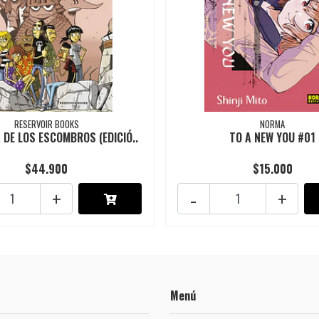
RESERVOIR BOOKS
NORMA
 DE LOS ESCOMBROS (EDICIÓ..
TO A NEW YOU #01
$44.900
$15.000
+
-
+
Menú