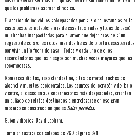
cosas deberían ser más tranquilas, pero es sólo cuestión de tiempo
que los problemas asomen el hocico.
El abanico de individuos sobrepasados por sus circunstancias en la
costa oeste es notable: amas de casa frustradas y locas de pasión,
muchachas incapacitadas para el amor que dejan tras de sí un
reguero de corazones rotos, maridos fieles de pronto desesperados
por vivir un lío fuera de casa… Todos y cada uno de ellos
recordándonos que los riesgos son muchas veces mayores que las
recompensas.
Romances ilícitos, sexo clandestino, citas de motel, noches de
alcohol y muertes accidentales. Los asuntos del corazón y del bajo
vientre, el deseo en sus encarnaciones más despiadadas, orientan
un puñado de relatos destinados a entrelazarse en ese gran
mosaico en construcción que es
Balas perdidas
.
Guion y dibujos: David Lapham.
Tomo en rústica con solapas de 260 páginas B/N.