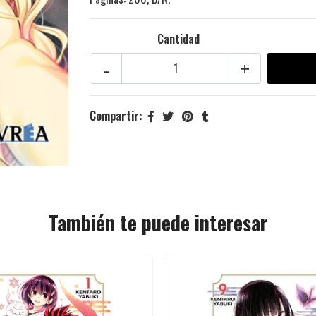
Cantidad
-
+
Compartir:
También te puede interesar