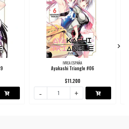
IVREA ESPAÑA
09
Ayakashi Triangle #06
$11.200
-
+