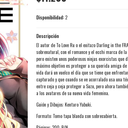
Disponibilidad:
2
Descripción
El autor de To Love Ru o el exitazo Darling in the FR
sobrenatural, con el romance y el ecchi marca de l
pero existen unos poderosos ninjas exorcistas que d
máximo objetivo es proteger a su querida amiga de la
vida dará un vuelco el día que se tiene que enfrenta
capturado y que cuando se ve acorralado usa una té
entre ceja y ceja proteger a Suzu, pero ahora tambi
a los avatares de su nueva vida femenina.
Guión y Dibujos: Kentaro Yabuki.
Formato: Tomo tapa blanda con sobrecubierta.
Páginas: 200, B/N.