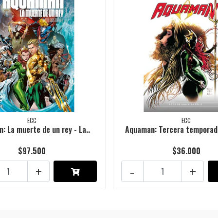
ECC
ECC
: La muerte de un rey - La..
Aquaman: Tercera temporada
$97.500
$36.000
+
-
+