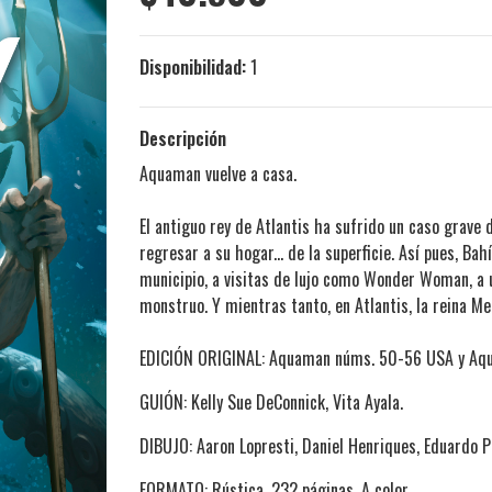
Disponibilidad:
1
Descripción
Aquaman vuelve a casa.
El antiguo rey de Atlantis ha sufrido un caso grave
regresar a su hogar... de la superficie. Así pues, Ba
municipio, a visitas de lujo como Wonder Woman, a
monstruo. Y mientras tanto, en Atlantis, la reina M
EDICIÓN ORIGINAL: Aquaman núms. 50-56 USA y Aq
GUIÓN: Kelly Sue DeConnick, Vita Ayala.
DIBUJO: Aaron Lopresti, Daniel Henriques, Eduardo P
FORMATO: Rústica, 232 páginas. A color.