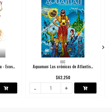
ECC
 - Ecos..
Aquaman: Las crónicas de Atlantis..
$62.250
-
+