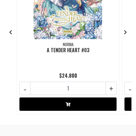
NORMA
A TENDER HEART #03
$24.800
-
+
-